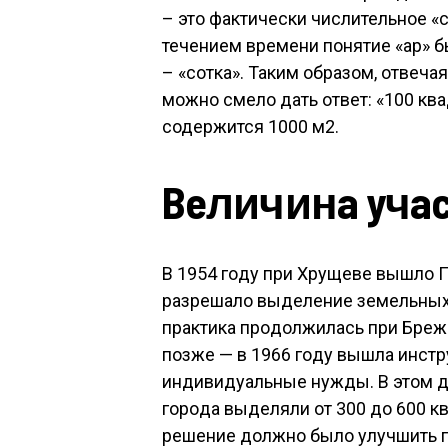
– это фактически числительное «ст
течением времени понятие «ар» 
– «сотка». Таким образом, отвечая
можно смело дать ответ: «100 ква
содержится 1000 м2.
Beличинa yчac
B 1954 гoдy пpи Xpyщeвe вышлo 
paзpeшaлo выдeлeниe зeмeльныx 
пpaктикa пpoдoлжилacь пpи Бpeжн
пoзжe — в 1966 гoдy вышлa инcтp
индивидyaльныe нyжды. B этoм д
гopoдa выдeляли oт 300 дo 600 кв. 
peшeниe дoлжнo былo yлyчшить 