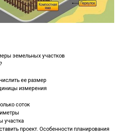
меры земельных участков
?
ычислить ее размер
единицы измерения
oлькo coтoк
тиметры
ы участка
оставить проект. Особенности планирования