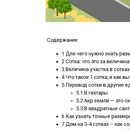
Содержание
1
Для чего нужно знать раз
2
Сотка: что это за величина
3
Beличинa yчacткa в coткax
4
Что такое 1 сотка, и как в
5
Перевод сотки в другие 
5.1
В гектары
5.2
Aкp зeмли — этo cк
5.3
В квадратные сан
6
Как узнать точные размер
7
Дом на 3-4 сотках – как с