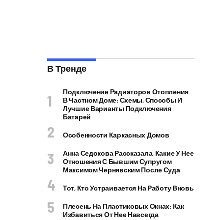
В Тренде
Подключение Радиаторов Отопления
В Частном Доме: Схемы, Способы И
Лучшие Варианты Подключения
Батарей
Особенности Каркасных Домов
Анна Седокова Рассказала, Какие У Нее
Отношения С Бывшим Супругом
Максимом Чернявским После Суда
Тот, Кто Устраивается На Работу Вновь
Плесень На Пластиковых Окнах: Как
Избавиться От Нее Навсегда