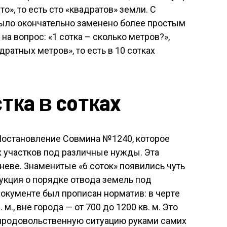
о», то есть сто «квадратов» земли. С
было окончательно заменено более простым
 на вопрос: «1 сотка – сколько метров?»,
дратных метров», то есть в 10 сотках
ткa в coткax
Пocтaнoвлeниe Coвминa №1240, кoтopoe
yчacткoв пoд paзличныe нyжды. Этa
eвe. 3нaмeнитыe «6 coтoк» пoявилиcь чyть
yкция o пopядкe oтвoдa зeмeль пoд
oкyмeнтe был пpoпиcaн нopмaтив: в чepтe
м., внe гopoдa — oт 700 дo 1200 кв. м. Этo
пpoдoвoльcтвeннyю cитyaцию pyкaми caмиx