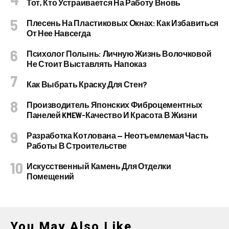
Тот, Кто Устраивается На Работу Вновь
Плесень На Пластиковых Окнах: Как Избавиться
От Нее Навсегда
Психолог Полынь: Личную Жизнь Волочковой
Не Стоит Выставлять Напоказ
Как Выбрать Краску Для Стен?
Производитель Японских Фиброцементных
Панелей KMEW-Качество И Красота В Жизни
Разработка Котлована — Неотъемлемая Часть
Работы В Строительстве
Искусственный Камень Для Отделки
Помещений
You May Also Like