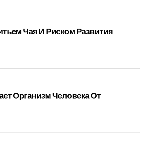
тьем Чая И Риском Развития
ет Организм Человека От