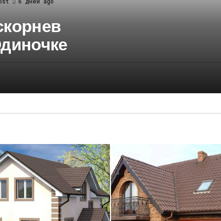
ost
6 дней ago
скорнев
Одиночке