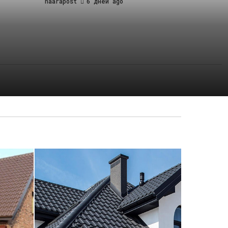
haarapost
6 дней ago