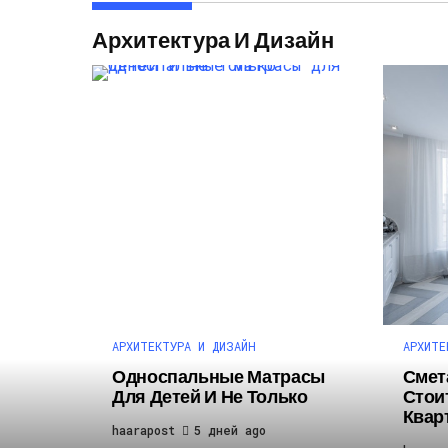
Архитектура И Дизайн
АРХИТЕКТУРА И ДИЗАЙН
АРХИТЕ
Односпальные Матрасы
Смет
Для Детей И Не Только
Стои
Квар
haarapost
5 дней ago