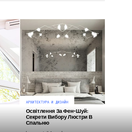
АРХИТЕКТУРА И ДИЗАЙН
Освітлення За Фен-Шуй:
Секрети Вибору Люстри В
Спальню