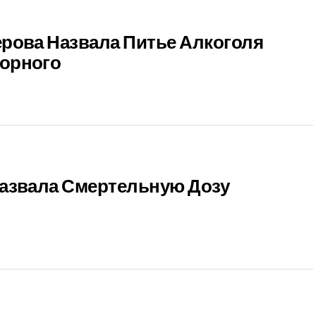
рова Назвала Питье Алкоголя
орного
азвала Смертельную Дозу