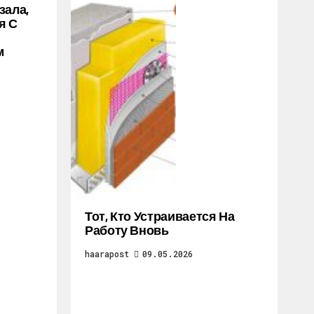
зала,
я С
м
Тот, Кто Устраивается На
Работу Вновь
haarapost
09.05.2026