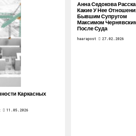
Анна Седокова Расска
Какие У Нее Отношени
Бывшим Супругом
Максимом Чернявски
После Суда
haarapost
27.02.2026
ности Каркасных
t
11.05.2026