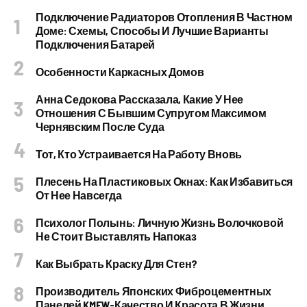
Подключение Радиаторов Отопления В Частном
Доме: Схемы, Способы И Лучшие Варианты
Подключения Батарей
Особенности Каркасных Домов
Анна Седокова Рассказала, Какие У Нее
Отношения С Бывшим Супругом Максимом
Чернявским После Суда
Тот, Кто Устраивается На Работу Вновь
Плесень На Пластиковых Окнах: Как Избавиться
От Нее Навсегда
Психолог Полынь: Личную Жизнь Волочковой
Не Стоит Выставлять Напоказ
Как Выбрать Краску Для Стен?
Производитель Японских Фиброцементных
Панелей KMEW-Качество И Красота В Жизни