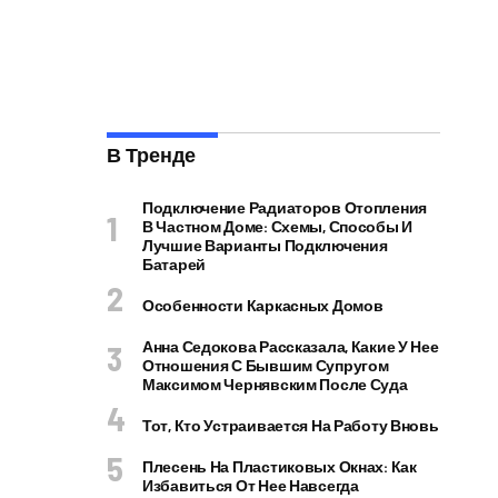
В Тренде
Подключение Радиаторов Отопления
В Частном Доме: Схемы, Способы И
Лучшие Варианты Подключения
Батарей
Особенности Каркасных Домов
Анна Седокова Рассказала, Какие У Нее
Отношения С Бывшим Супругом
Максимом Чернявским После Суда
Тот, Кто Устраивается На Работу Вновь
Плесень На Пластиковых Окнах: Как
Избавиться От Нее Навсегда