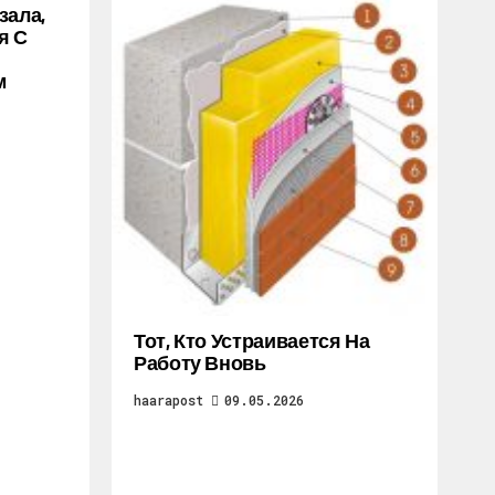
зала,
я С
м
Тот, Кто Устраивается На
Работу Вновь
haarapost
09.05.2026