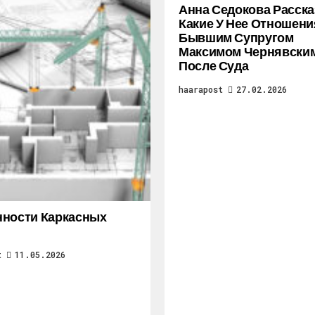
Анна Седокова Расска
Какие У Нее Отношени
Бывшим Супругом
Максимом Чернявски
После Суда
haarapost
27.02.2026
ности Каркасных
t
11.05.2026