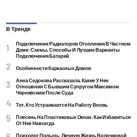
В Тренде
Подключение Радиаторов Отопления В Частном
Доме: Схемы, Способы И Лучшие Варианты
Подключения Батарей
Особенности Каркасных Домов
Анна Седокова Рассказала, Какие У Нее
Отношения С Бывшим Супругом Максимом
Чернявским После Суда
Тот, Кто Устраивается На Работу Вновь
Плесень На Пластиковых Окнах: Как Избавиться
От Нее Навсегда
Психолог Полынь: Личную Жизнь Волочковой