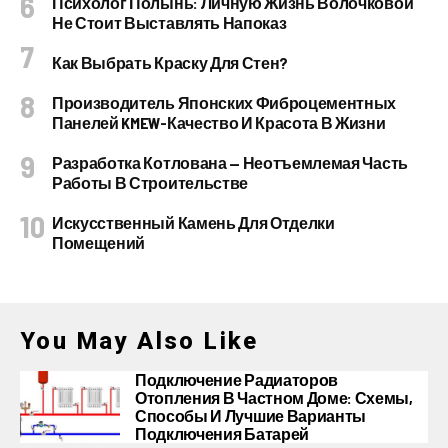
Психолог Полынь: Личную Жизнь Волочковой
Не Стоит Выставлять Напоказ
Как Выбрать Краску Для Стен?
Производитель Японских Фиброцементных
Панелей KMEW-Качество И Красота В Жизни
Разработка Котлована — Неотъемлемая Часть
Работы В Строительстве
Искусственный Камень Для Отделки
Помещений
You May Also Like
Подключение Радиаторов
Отопления В Частном Доме: Схемы,
Способы И Лучшие Варианты
Подключения Батарей