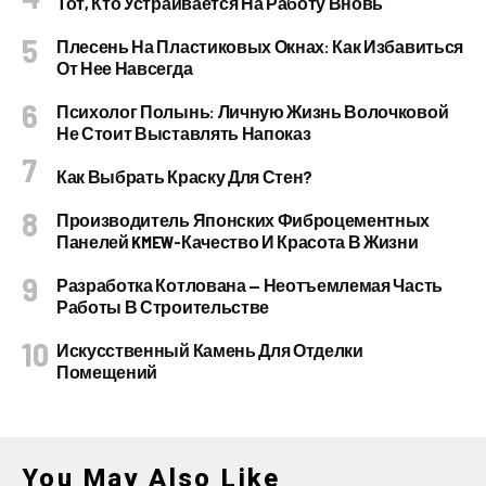
Тот, Кто Устраивается На Работу Вновь
Плесень На Пластиковых Окнах: Как Избавиться
От Нее Навсегда
Психолог Полынь: Личную Жизнь Волочковой
Не Стоит Выставлять Напоказ
Как Выбрать Краску Для Стен?
Производитель Японских Фиброцементных
Панелей KMEW-Качество И Красота В Жизни
Разработка Котлована — Неотъемлемая Часть
Работы В Строительстве
Искусственный Камень Для Отделки
Помещений
You May Also Like