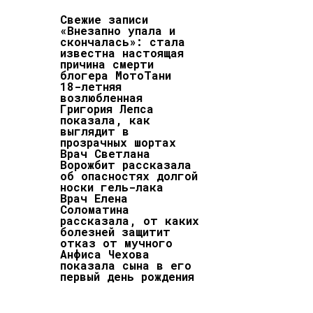
Свежие записи
«Внезапно упала и
скончалась»: стала
известна настоящая
причина смерти
блогера МотоТани
18-летняя
возлюбленная
Григория Лепса
показала, как
выглядит в
прозрачных шортах
Врач Светлана
Ворожбит рассказала
об опасностях долгой
носки гель-лака
Врач Елена
Соломатина
рассказала, от каких
болезней защитит
отказ от мучного
Анфиса Чехова
показала сына в его
первый день рождения