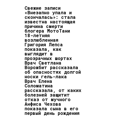
Свежие записи
«Внезапно упала и
скончалась»: стала
известна настоящая
причина смерти
блогера МотоТани
18-летняя
возлюбленная
Григория Лепса
показала, как
выглядит в
прозрачных шортах
Врач Светлана
Ворожбит рассказала
об опасностях долгой
носки гель-лака
Врач Елена
Соломатина
рассказала, от каких
болезней защитит
отказ от мучного
Анфиса Чехова
показала сына в его
первый день рождения