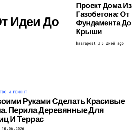
Проект Дома Из
Газобетона: От
От Идеи До
Фундамента До
Крыши
haarapost
5 дней ago
ТВО И РЕМОНТ
воими Руками Сделать Красивые
а. Перила Деревянные Для
иц И Террас
10.06.2026