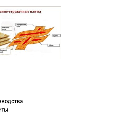
зводства
иты