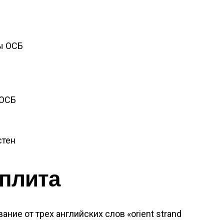
ы ОСБ
 ОСБ
стен
 плита
ние от трех английских слов «orient strand