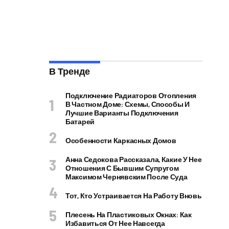
В Тренде
Подключение Радиаторов Отопления
В Частном Доме: Схемы, Способы И
Лучшие Варианты Подключения
Батарей
Особенности Каркасных Домов
Анна Седокова Рассказала, Какие У Нее
Отношения С Бывшим Супругом
Максимом Чернявским После Суда
Тот, Кто Устраивается На Работу Вновь
Плесень На Пластиковых Окнах: Как
Избавиться От Нее Навсегда