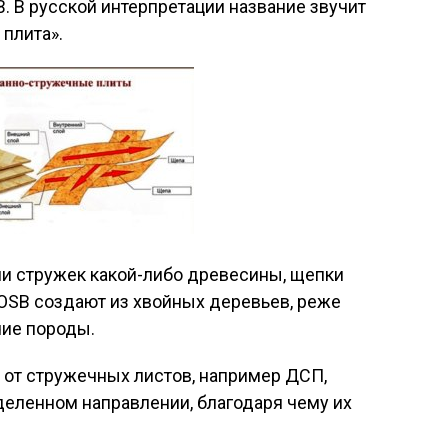
B. В русской интерпретации название звучит
плита».
ли стружек какой-либо древесины, щепки
OSB создают из хвойных деревьев, реже
чие породы.
 от стружечных листов, например ДСП,
деленном направлении, благодаря чему их