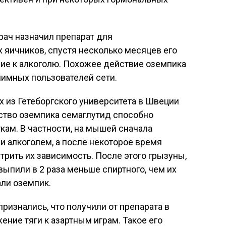
рач назначил препарат для
 яичников, спустя несколько месяцев его
ие к алкоголю. Похожее действие оземпика
нимных пользователей сети.
 из Гетеборгского университета в Швеции
ство оземпика семаглутид способно
кам. В частности, на мышей сначала
 алкоголем, а после некоторое время
трить их зависимость. После этого грызуны,
выпили в 2 раза меньше спиртного, чем их
али оземпик.
ризнались, что получили от препарата в
ение тяги к азартным играм. Такое его