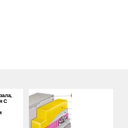
зала,
я С
м