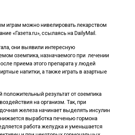
ным играм можно нивелировать лекарством
ние «Газета.ru», ссылаясь на DailyMail.
тала, они выявили интересную
иемом оземпика, назначаемого при лечении
После приема этого препарата у людей
ртные напитки, а также играть в азартные
й положительный результат от оземпика
оздействия на организм. Так, при
дочная железа начинает выделять инсулин
 снижается выработка печенью гормона
амедляется работа желудка и уменьшается
фективен и при некоторых гормональных