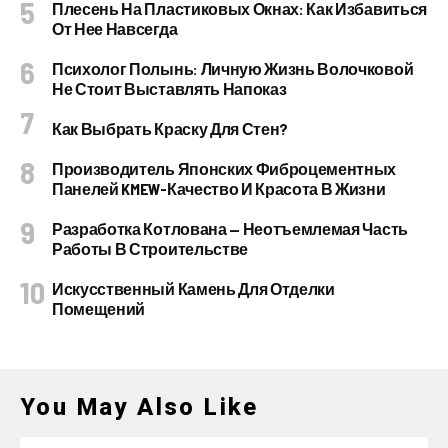
Плесень На Пластиковых Окнах: Как Избавиться
От Нее Навсегда
Психолог Полынь: Личную Жизнь Волочковой
Не Стоит Выставлять Напоказ
Как Выбрать Краску Для Стен?
Производитель Японских Фиброцементных
Панелей KMEW-Качество И Красота В Жизни
Разработка Котлована — Неотъемлемая Часть
Работы В Строительстве
Искусственный Камень Для Отделки
Помещений
You May Also Like