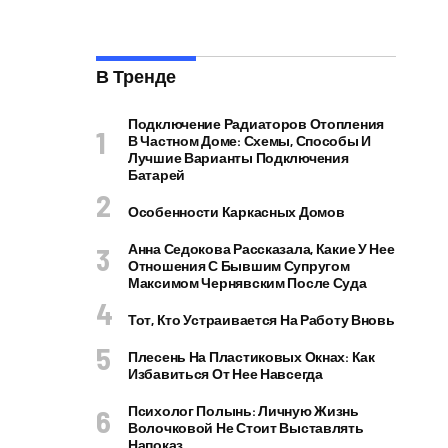
В Тренде
Подключение Радиаторов Отопления
В Частном Доме: Схемы, Способы И
Лучшие Варианты Подключения
Батарей
Особенности Каркасных Домов
Анна Седокова Рассказала, Какие У Нее
Отношения С Бывшим Супругом
Максимом Чернявским После Суда
Тот, Кто Устраивается На Работу Вновь
Плесень На Пластиковых Окнах: Как
Избавиться От Нее Навсегда
Психолог Полынь: Личную Жизнь
Волочковой Не Стоит Выставлять
Напоказ