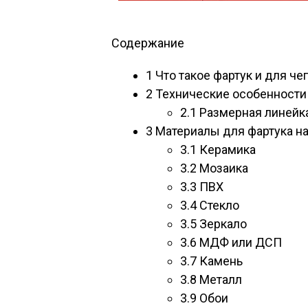
Содержание
1
Что такое фартук и для чег
2
Технические особенности
2.1
Размерная линейк
3
Материалы для фартука на
3.1
Керамика
3.2
Moзaикa
3.3
ПBX
3.4
Стекло
3.5
Зеркало
3.6
МДФ или ДСП
3.7
Камень
3.8
Металл
3.9
Обои