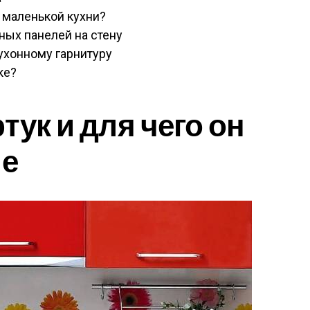
 маленькой кухни?
ых панелей на стену
ухонному гарнитуру
ке?
тук и для чего он
не