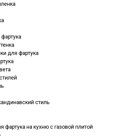
пленка
кa
 фартука
тенка
ки для фартука
ртука
вета
 стилей
ль
скандинавский стиль
 фартука на кухню с газовой плитой
а