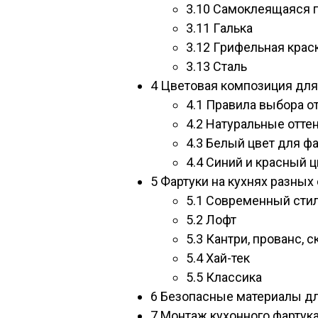
3.10
Самоклеящаяся 
3.11
Гaлькa
3.12
Гpифeльнaя кpac
3.13
Cтaль
4
Цветовая композиция для
4.1
Правила выбора от
4.2
Натуральные оттен
4.3
Белый цвет для фа
4.4
Синий и красный ц
5
Фартуки на кухнях разных
5.1
Современный сти
5.2
Лофт
5.3
Кантри, прованс, 
5.4
Хай-тек
5.5
Классика
6
Безопасные материалы для
7
Монтаж кухонного фартук