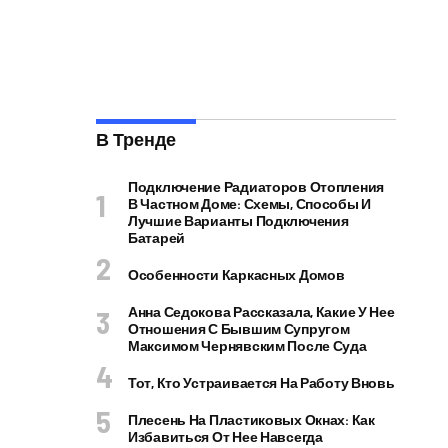
В Тренде
Подключение Радиаторов Отопления
В Частном Доме: Схемы, Способы И
Лучшие Варианты Подключения
Батарей
Особенности Каркасных Домов
Анна Седокова Рассказала, Какие У Нее
Отношения С Бывшим Супругом
Максимом Чернявским После Суда
Тот, Кто Устраивается На Работу Вновь
Плесень На Пластиковых Окнах: Как
Избавиться От Нее Навсегда