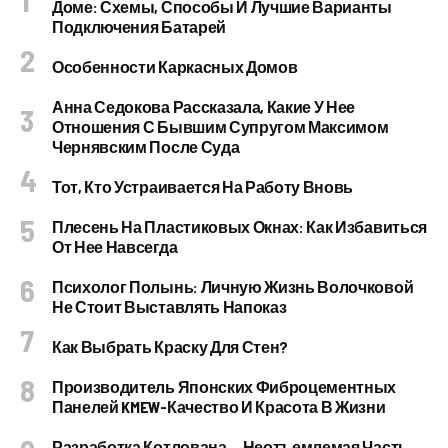
Доме: Схемы, Способы И Лучшие Варианты
Подключения Батарей
Особенности Каркасных Домов
Анна Седокова Рассказала, Какие У Нее
Отношения С Бывшим Супругом Максимом
Чернявским После Суда
Тот, Кто Устраивается На Работу Вновь
Плесень На Пластиковых Окнах: Как Избавиться
От Нее Навсегда
Психолог Полынь: Личную Жизнь Волочковой
Не Стоит Выставлять Напоказ
Как Выбрать Краску Для Стен?
Производитель Японских Фиброцементных
Панелей KMEW-Качество И Красота В Жизни
Разработка Котлована — Неотъемлемая Часть