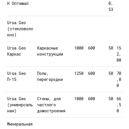
Н Оптимал
0,
53
Ursa Geo
(стекловоло
кно)
Ursa Geo
Каркасные
1000
600
50
15
Каркас
конструкции
2,
00
Ursa Geo
Полы,
1250
600
50
70
П-15
перегородки
,0
0
Ursa Geo
Стены, для
1000
600
50
66
(универсаль
частного
,5
ная)
домостроения
0
Минеральная