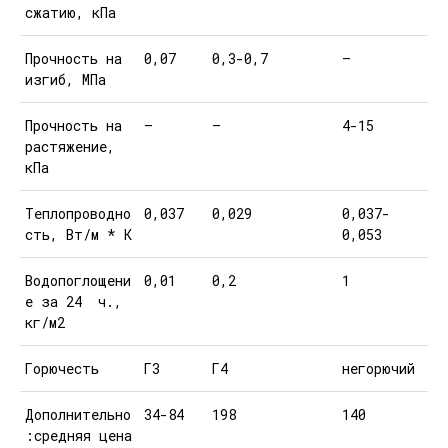
сжатию, кПа
Прочность на
0,07
0,3-0,7
—
изгиб, МПа
Прочность на
—
—
4-15
растяжение,
кПа
Теплопроводно
0,037
0,029
0,037-
сть, Вт/м * К
0,053
Водопоглощени
0,01
0,2
1
е за 24 ч.,
кг/м2
Горючесть
Г3
Г4
негорючий
Дополнительно
34-84
198
140
:средняя цена