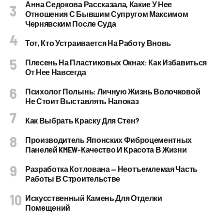
Анна Седокова Рассказала, Какие У Нее
Отношения С Бывшим Супругом Максимом
Чернявским После Суда
Тот, Кто Устраивается На Работу Вновь
Плесень На Пластиковых Окнах: Как Избавиться
От Нее Навсегда
Психолог Полынь: Личную Жизнь Волочковой
Не Стоит Выставлять Напоказ
Как Выбрать Краску Для Стен?
Производитель Японских Фиброцементных
Панелей KMEW-Качество И Красота В Жизни
Разработка Котлована — Неотъемлемая Часть
Работы В Строительстве
Искусственный Камень Для Отделки
Помещений