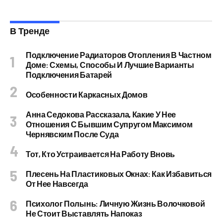
В Тренде
Подключение Радиаторов Отопления В Частном
Доме: Схемы, Способы И Лучшие Варианты
Подключения Батарей
Особенности Каркасных Домов
Анна Седокова Рассказала, Какие У Нее
Отношения С Бывшим Супругом Максимом
Чернявским После Суда
Тот, Кто Устраивается На Работу Вновь
Плесень На Пластиковых Окнах: Как Избавиться
От Нее Навсегда
Психолог Полынь: Личную Жизнь Волочковой
Не Стоит Выставлять Напоказ