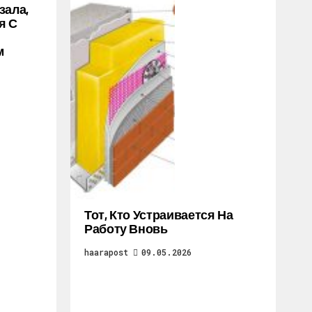
зала,
я С
м
Тот, Кто Устраивается На
Работу Вновь
haarapost
09.05.2026