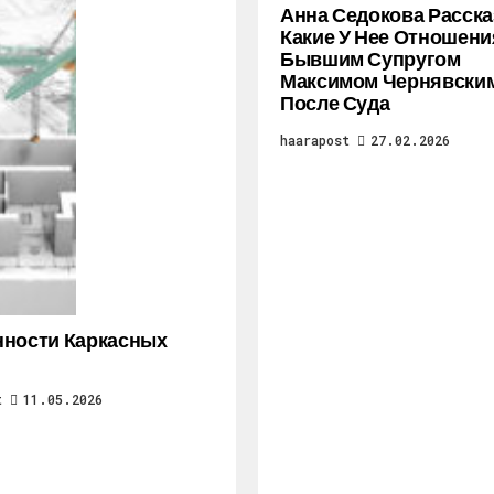
Анна Седокова Расска
Какие У Нее Отношени
Бывшим Супругом
Максимом Чернявски
После Суда
haarapost
27.02.2026
ности Каркасных
t
11.05.2026