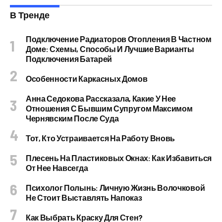
В Тренде
Подключение Радиаторов Отопления В Частном
Доме: Схемы, Способы И Лучшие Варианты
Подключения Батарей
Особенности Каркасных Домов
Анна Седокова Рассказала, Какие У Нее
Отношения С Бывшим Супругом Максимом
Чернявским После Суда
Тот, Кто Устраивается На Работу Вновь
Плесень На Пластиковых Окнах: Как Избавиться
От Нее Навсегда
Психолог Полынь: Личную Жизнь Волочковой
Не Стоит Выставлять Напоказ
Как Выбрать Краску Для Стен?