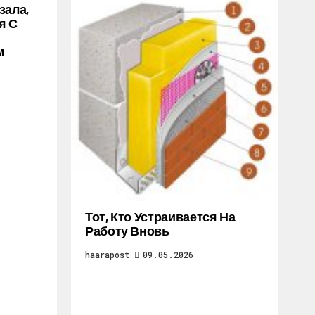
зала,
я С
м
Тот, Кто Устраивается На
Работу Вновь
haarapost
09.05.2026