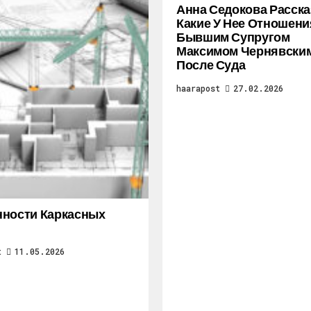
Анна Седокова Расска
Какие У Нее Отношени
Бывшим Супругом
Максимом Чернявски
После Суда
haarapost
27.02.2026
ности Каркасных
t
11.05.2026