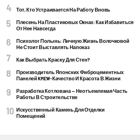
Тот, Кто Устраивается На Работу Вновь
Плесень На Пластиковых Окнах: Как Избавиться
От Нее Навсегда
Психолог Полынь: Личную Жизнь Волочковой
Не Стоит Выставлять Напоказ
Как Выбрать Краску Для Стен?
Производитель Японских Фиброцементных
Панелей KMEW-Качество И Красота В Жизни
Разработка Котлована — Неотъемлемая Часть
Работы В Строительстве
Искусственный Камень Для Отделки
Помещений