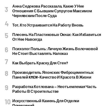
Анна Седокова Рассказала, Какие У Нее
Отношения С Бывшим Супругом Максимом
Чернявским После Суда
Тот, Кто Устраивается На Работу Вновь
Плесень На Пластиковых Окнах: Как Избавиться
От Нее Навсегда
Психолог Полынь: Личную Жизнь Волочковой
Не Стоит Выставлять Напоказ
Как Выбрать Краску Для Стен?
Производитель Японских Фиброцементных
Панелей KMEW-Качество И Красота В Жизни
Разработка Котлована — Неотъемлемая Часть
Работы В Строительстве
Искусственный Камень Для Отделки
Помещений