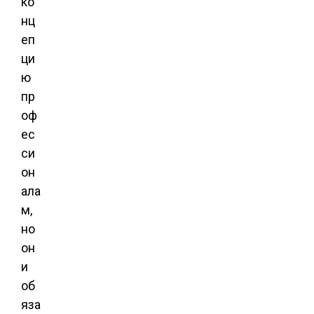
ко
нц
еп
ци
ю
пр
оф
ес
си
он
ала
м,
но
он
и
об
яза