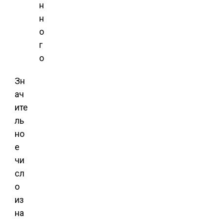
н
н
о
г
о
Зн
ач
ите
ль
но
е
чи
сл
о
из
на