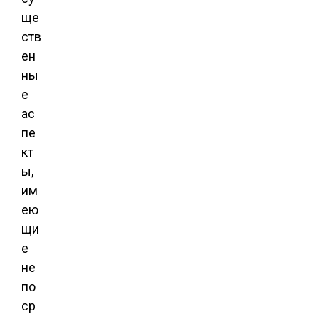
ще
ств
ен
ны
е
ас
пе
кт
ы,
им
ею
щи
е
не
по
ср