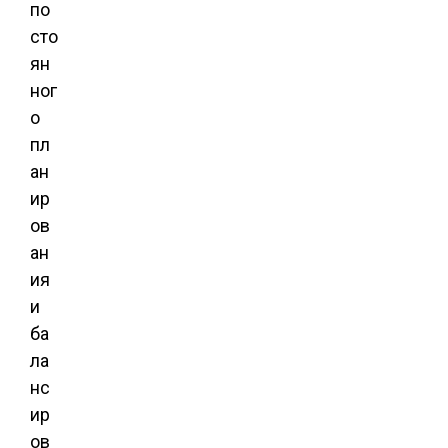
по
сто
ян
ног
о
пл
ан
ир
ов
ан
ия
и
ба
ла
нс
ир
ов