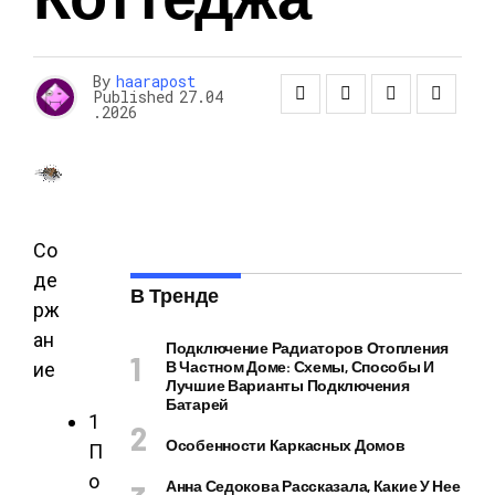
By
haarapost
Published
27.04
.2026
Со
де
В Тренде
рж
ан
Подключение Радиаторов Отопления
В Частном Доме: Схемы, Способы И
ие
Лучшие Варианты Подключения
Батарей
1
Особенности Каркасных Домов
П
о
Анна Седокова Рассказала, Какие У Нее