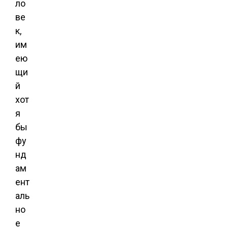
ло
ве
к,
им
ею
щи
й
хот
я
бы
фу
нд
ам
ент
аль
но
е