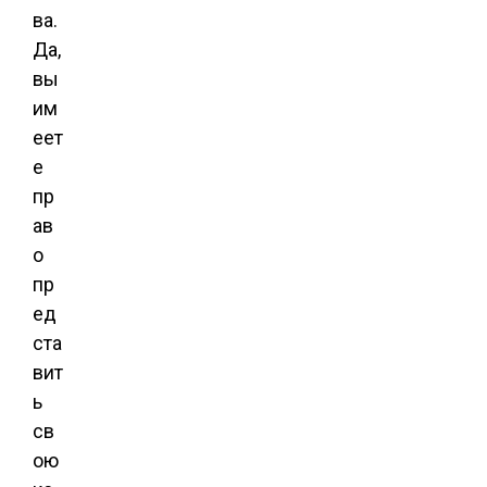
ва.
Да,
вы
им
еет
е
пр
ав
о
пр
ед
ста
вит
ь
св
ою