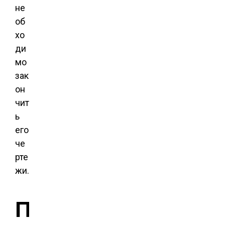
не
об
хо
ди
мо
зак
он
чит
ь
его
че
рте
жи.
П