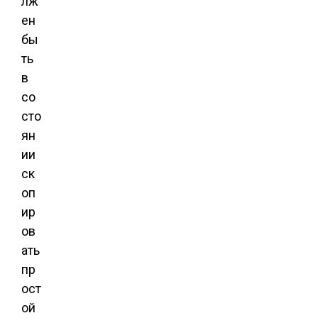
лж
ен
бы
ть
в
со
сто
ян
ии
ск
оп
ир
ов
ать
пр
ост
ой