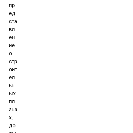
пр
ед
ста
вл
ен
ие
о
стр
оит
ел
ьн
ых
пл
ана
х,
до