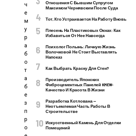
Отношения С Бывшим Супругом
ч
Максимом Чернявским После Суда
е
Тот, Кто Устраивается На Работу Вновь
м
у
Плесень На Пластиковых Окнах: Как
Избавиться От Нее Навсегда
р
а
Психолог Полынь: Личную Жизнь
Волочковой Не Стоит Выставлять
б
Напоказ
о
Как Выбрать Краску Для Стен?
т
а
Производитель Японских
Фиброцементных Панелей KMEW-
б
Качество И Красота В Жизни
е
Разработка Котлована —
з
Неотъемлемая Часть Работы В
п
Строительстве
р
Искусственный Камень Для Отделки
о
Помещений
е