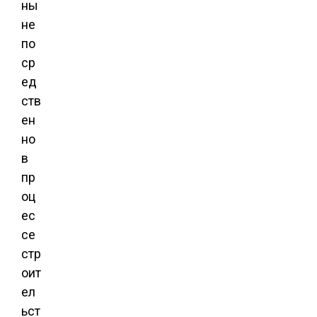
ны
не
по
ср
ед
ств
ен
но
в
пр
оц
ес
се
стр
оит
ел
ьст