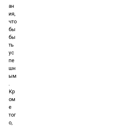
ан
ия,
что
бы
бы
ть
ус
пе
шн
ым
.
Кр
ом
е
тог
о,