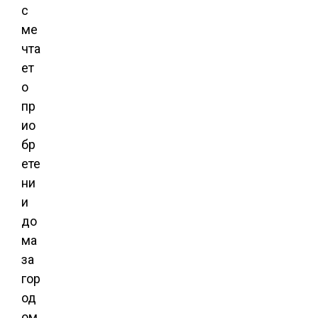
с
ме
чта
ет
о
пр
ио
бр
ете
ни
и
до
ма
за
гор
од
ом.