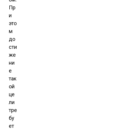
Пр
и
это
м
до
сти
же
ни
е
так
ой
це
ли
тре
бу
ет