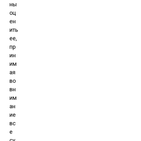
ны
оц
ен
ить
ее,
пр
ин
им
ая
во
вн
им
ан
ие
вс
е
су