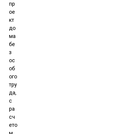
пр
ое
кт
до
ма
бе
з
ос
об
ого
тру
да,
с
ра
сч
ето
м