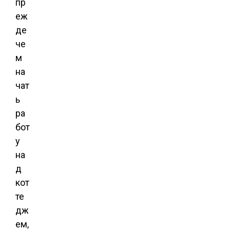
пр
еж
де
че
м
на
чат
ь
ра
бот
у
на
д
кот
те
дж
ем,