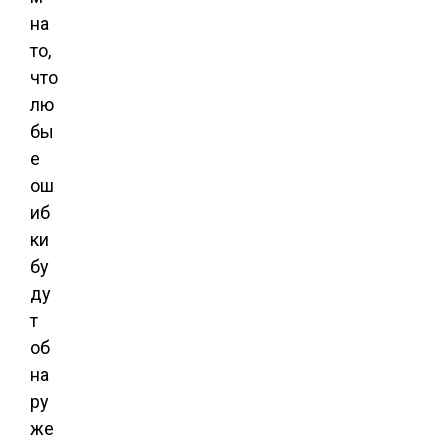
на
то,
что
лю
бы
е
ош
иб
ки
бу
ду
т
об
на
ру
же