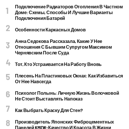
Подключение Радиаторов Отопления В Частном
Доме: Схемы, Способы И Лучшие Варианты
Подключения Батарей
Особенности Каркасных Домов
Анна Седокова Рассказала, Какие У Нее
Отношения С Бывшим Супругом Максимом
Чернявским После Суда
Тот, Кто Устраивается На Работу Вновь
Плесень На Пластиковых Окнах: Как Избавиться
От Нее Навсегда
Психолог Полынь: Личную Жизнь Волочковой
Не Стоит Выставлять Напоказ
Как Выбрать Краску Для Стен?
Производитель Японских Фиброцементных
Панелей KMEW-Качество И Красота В Жизни