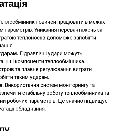
атація
еплообмінник повинен працювати в межах
 параметрів. Уникання перевантажень за
тратою теплоносіїв допоможе запобігти
ання.
ударам.
Гідравлічні удари можуть
та інші компоненти теплообмінника.
троїв та плавне регулювання витрати
бігти таким ударам.
я.
Використання систем моніторингу та
езпечити стабільну роботу теплообмінника та
іни робочих параметрів. Це значно підвищує
уатації обладнання.
лу