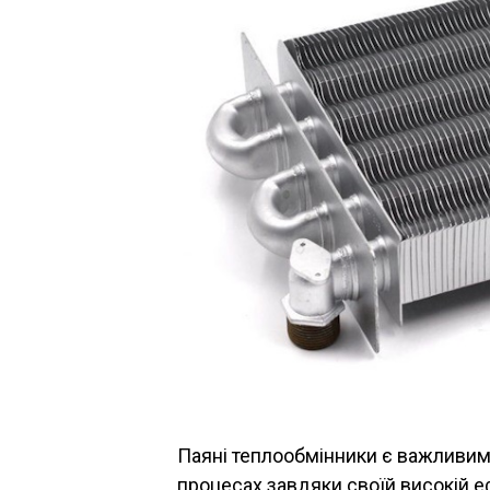
Паяні теплообмінники є важливим
процесах завдяки своїй високій еф