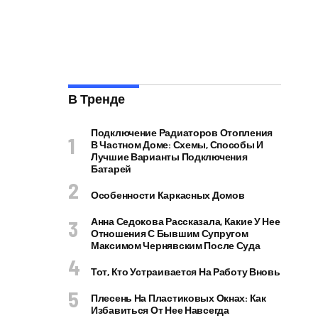
В Тренде
Подключение Радиаторов Отопления
В Частном Доме: Схемы, Способы И
Лучшие Варианты Подключения
Батарей
Особенности Каркасных Домов
Анна Седокова Рассказала, Какие У Нее
Отношения С Бывшим Супругом
Максимом Чернявским После Суда
Тот, Кто Устраивается На Работу Вновь
Плесень На Пластиковых Окнах: Как
Избавиться От Нее Навсегда