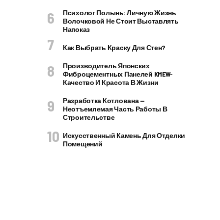
Психолог Полынь: Личную Жизнь
Волочковой Не Стоит Выставлять
Напоказ
Как Выбрать Краску Для Стен?
Производитель Японских
Фиброцементных Панелей KMEW-
Качество И Красота В Жизни
Разработка Котлована —
Неотъемлемая Часть Работы В
Строительстве
Искусственный Камень Для Отделки
Помещений