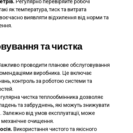
етрів.
Регулярно перевіряйте робочі
акі як температура, тиск та витрата
своєчасно виявляти відхилення від норми та
ення.
вування та чистка
ажливо проводити планове обслуговування
екомендаціями виробника. Це включає
нань, контроль за роботою системи та
стей.
гулярна чистка теплообмінника дозволяє
ладень та забруднень, які можуть знижувати
. Залежно від умов експлуатації, може
 і механічне очищення.
осія.
Використання чистого та якісного