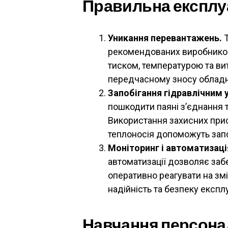
Правильна експлу
Уникання перевантажень.
Т
рекомендованих виробником
тиском, температурою та ви
передчасному зносу обладн
Запобігання гідравлічним 
пошкодити паяні з’єднання 
Використання захисних прис
теплоносія допоможуть запо
Моніторинг і автоматизаці
автоматизації дозволяє заб
оперативно реагувати на зм
надійність та безпеку експл
Навчання персона