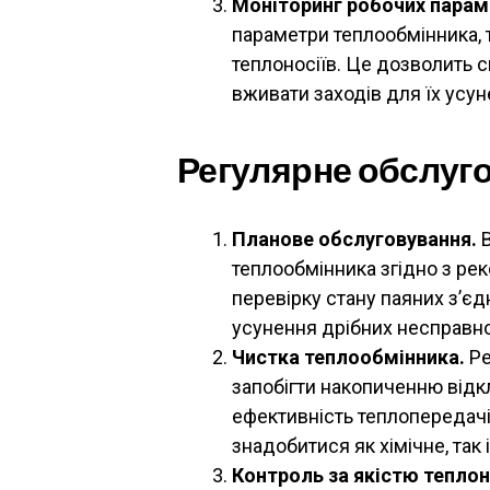
Моніторинг робочих парам
параметри теплообмінника, т
теплоносіїв. Це дозволить 
вживати заходів для їх усун
Регулярне обслуго
Планове обслуговування.
В
теплообмінника згідно з р
перевірку стану паяних з’єд
усунення дрібних несправно
Чистка теплообмінника.
Ре
запобігти накопиченню відк
ефективність теплопередачі
знадобитися як хімічне, так
Контроль за якістю теплон