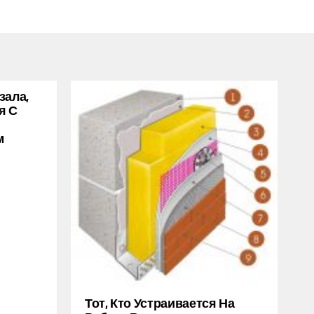
зала,
я С
м
Тот, Кто Устраивается На