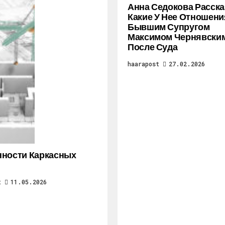
Анна Седокова Расска
Какие У Нее Отношени
Бывшим Супругом
Максимом Чернявски
После Суда
haarapost
27.02.2026
ности Каркасных
t
11.05.2026