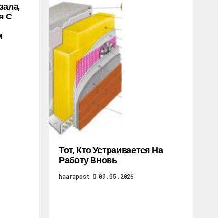
зала,
я С
м
Тот, Кто Устраивается На
Работу Вновь
haarapost
09.05.2026