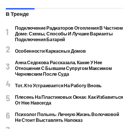
В Тренде
Подключение Радиаторов Отопления В Частном
Доме: Схемы, Способы И Лучшие Варианты
Подключения Батарей
Особенности Каркасных Домов
Анна Седокова Рассказала, Какие У Нее
Отношения С Бывшим Супругом Максимом
Чернявским После Суда
Тот, Кто Устраивается На Работу Вновь
Плесень На Пластиковых Окнах: Как Избавиться
От Нее Навсегда
Психолог Полынь: Личную Жизнь Волочковой
Не Стоит Выставлять Напоказ