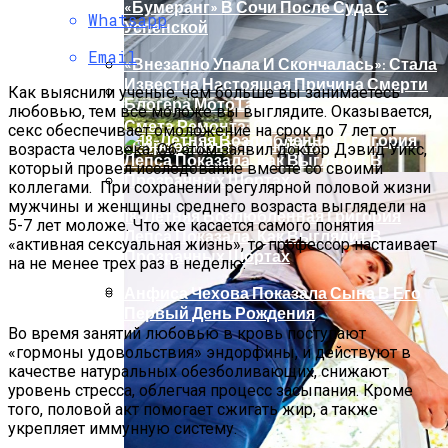
«бумеранг» В Сочи После Суда С
Whatsapp
Успенской
Email
«Внезапно Упала И Скончалась»: Стала
Известна Настоящая Причина Смерти
Как выяснили ученые, чем больше вы занимаетесь
Блогера МотоТани
любовью, тем все моложе вы выглядите. Оказывается,
Смета Ремонта: Сколько Стоит
секс обеспечивает омоложение на срок до 7 лет от
«евроремонт» Вашей Квартиры
возраста человека. Об этом заявил доктор Дэвид Уикс,
который провел исследование вместе со своими
коллегами. При сохранении регулярной половой жизни
мужчины и женщины среднего возраста выглядели на
18-Летняя Возлюбленная Григория
5-7 лет моложе. Что же касается самого понятия
Лепса Показала, Как Выглядит В
«активная сексуальная жизнь», то профессор настаивает
Прозрачных Шортах
на не менее трех раз в неделю.
Анфиса Чехова Показала Сына В Его
Первый День Рождения
Проект Дома Из Газобетона: От
Во время занятий любовью в кровь поступают
Фундамента До Крыши
«гормоны удовольствия» эндорфины, и действуют в
качестве натуральных обезболивающих, снижают
уровень стресса, облегчая процесс засыпания. Кроме
того, половой акт помогает сжигать жир, а также
укрепляет иммунную систему.