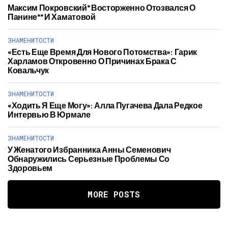
Максим Покровский* Восторженно Отозвался О
Панине** И Хаматовой
ЗНАМЕНИТОСТИ
«Есть Еще Время Для Нового Потомства»: Гарик
Харламов Откровенно О Причинах Брака С
Ковальчук
ЗНАМЕНИТОСТИ
«Ходить Я Еще Могу»: Алла Пугачева Дала Редкое
Интервью В Юрмале
ЗНАМЕНИТОСТИ
У Женатого Избранника Анны Семенович
Обнаружились Серьезные Проблемы Со
Здоровьем
MORE POSTS