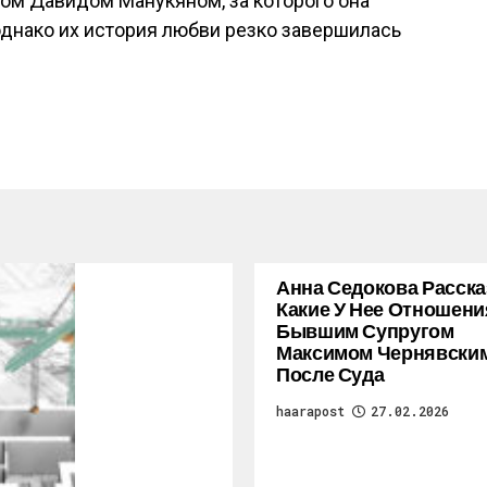
ром Давидом Манукяном, за которого она
днако их история любви резко завершилась
Анна Седокова Расска
Какие У Нее Отношени
Бывшим Супругом
Максимом Чернявски
После Суда
haarapost
27.02.2026