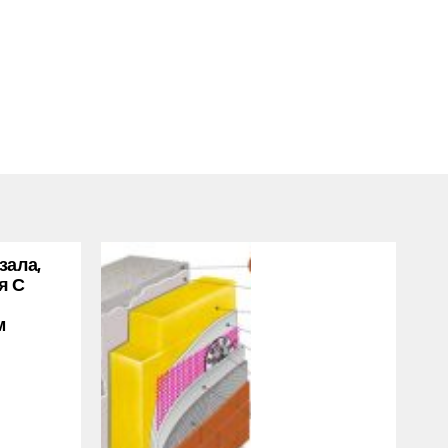
зала,
я С
м