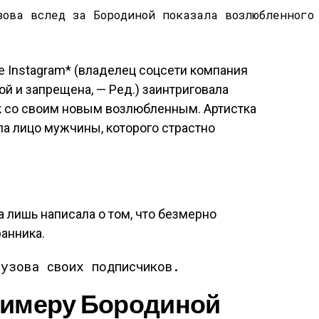
е Instagram* (владелец соцсети компания
й и запрещена, — Ред.) заинтриговала
к со своим новым возлюбленным. Артистка
ла лицо мужчины, которого страстно
а лишь написала о том, что безмерно
ранника.
узова своих подписчиков.
римеру Бородиной