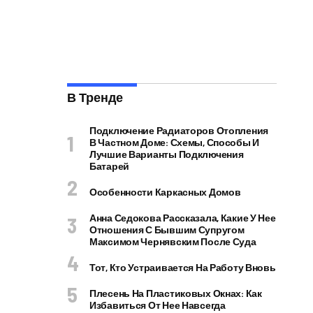
В Тренде
Подключение Радиаторов Отопления
В Частном Доме: Схемы, Способы И
Лучшие Варианты Подключения
Батарей
Особенности Каркасных Домов
Анна Седокова Рассказала, Какие У Нее
Отношения С Бывшим Супругом
Максимом Чернявским После Суда
Тот, Кто Устраивается На Работу Вновь
Плесень На Пластиковых Окнах: Как
Избавиться От Нее Навсегда