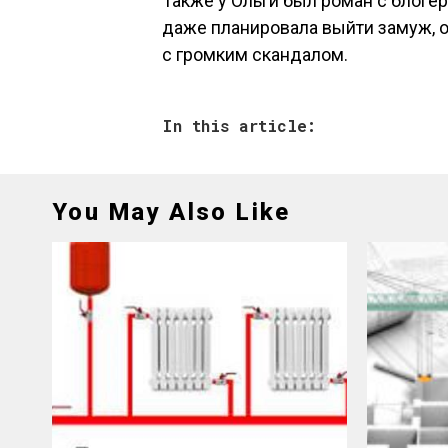
Также у Ольги был роман с блоге
даже планировала выйти замуж, о
с громким скандалом.
In this article:
You May Also Like