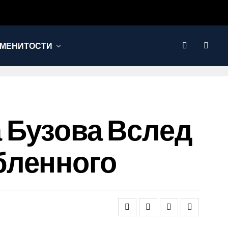
МЕНИТОСТИ
а Бузова Вслед
бленного