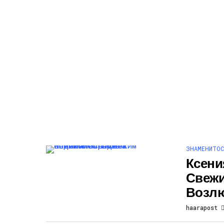
ЗНАМЕНИТОС
Ксени
Свеж
Возл
haarapost