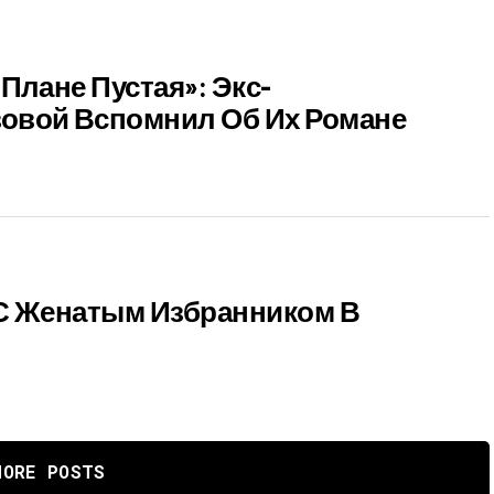
Плане Пустая»: Экс-
овой Вспомнил Об Их Романе
 С Женатым Избранником В
MORE POSTS