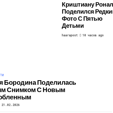
Криштиану Рона
Поделился Редк
Фото С Пятью
Детьми
haarapost
10 часов ago
ТИ
я Бородина Поделилась
им Снимком С Новым
юбленным
21.02.2026