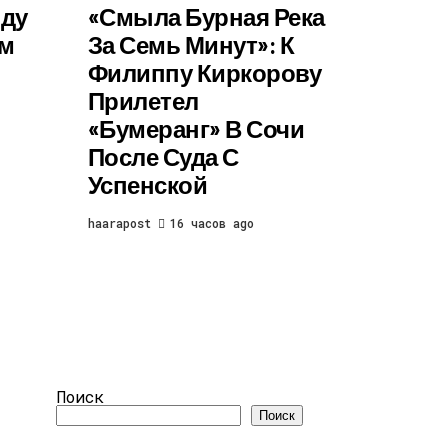
лду
«Смыла Бурная Река
им
За Семь Минут»: К
Филиппу Киркорову
Прилетел
«бумеранг» В Сочи
После Суда С
Успенской
haarapost
16 часов ago
Поиск
Поиск