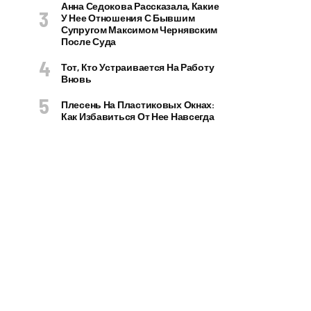
Анна Седокова Рассказала, Какие
У Нее Отношения С Бывшим
Супругом Максимом Чернявским
После Суда
Тот, Кто Устраивается На Работу
Вновь
Плесень На Пластиковых Окнах:
Как Избавиться От Нее Навсегда