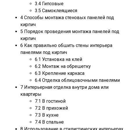
3.4
Гипсовые
3.5
Самоклеящиеся
4
Способы монтажа стеновых панелей под
кирпич
5
Порядок проведения монтажа панелей под
кирпич
6
Как правильно обшить стены интерьера
панелями под кирпич
6.1
Установка на клей
6.2
Монтаж на обрешетку
6.3
Крепление каркаса
6.4
Отделка облицовочными панелями
7
Интерьерная отделка внутри дома или
квартиры
7.1
В гостиной
7.2
В прихожей
7.3
В кухне
7.4
В спальне
8
Использование в стилистических интерьерах