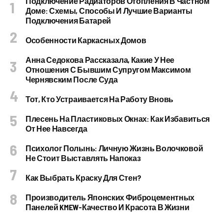
Подключение Радиаторов Отопления В Частном
Доме: Схемы, Способы И Лучшие Варианты
Подключения Батарей
Особенности Каркасных Домов
Анна Седокова Рассказала, Какие У Нее
Отношения С Бывшим Супругом Максимом
Чернявским После Суда
Тот, Кто Устраивается На Работу Вновь
Плесень На Пластиковых Окнах: Как Избавиться
От Нее Навсегда
Психолог Полынь: Личную Жизнь Волочковой
Не Стоит Выставлять Напоказ
Как Выбрать Краску Для Стен?
Производитель Японских Фиброцементных
Панелей KMEW-Качество И Красота В Жизни