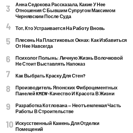
Анна Седокова Рассказала, Какие У Нее
Отношения С Бывшим Супругом Максимом
Чернявским После Суда
Тот, Кто Устраивается На Работу Вновь
Плесень На Пластиковых Окнах: Как Избавиться
От Нее Навсегда
Психолог Полынь: Личную Жизнь Волочковой
Не Стоит Выставлять Напоказ
Как Выбрать Краску Для Стен?
Производитель Японских Фиброцементных
Панелей KMEW-Качество И Красота В Жизни
Разработка Котлована — Неотъемлемая Часть
Работы В Строительстве
Искусственный Камень Для Отделки
Помещений