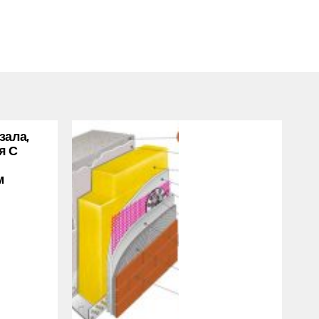
зала,
я С
м