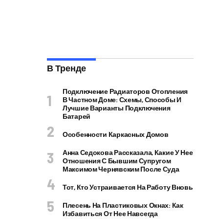
В Тренде
Подключение Радиаторов Отопления
В Частном Доме: Схемы, Способы И
Лучшие Варианты Подключения
Батарей
Особенности Каркасных Домов
Анна Седокова Рассказала, Какие У Нее
Отношения С Бывшим Супругом
Максимом Чернявским После Суда
Тот, Кто Устраивается На Работу Вновь
Плесень На Пластиковых Окнах: Как
Избавиться От Нее Навсегда