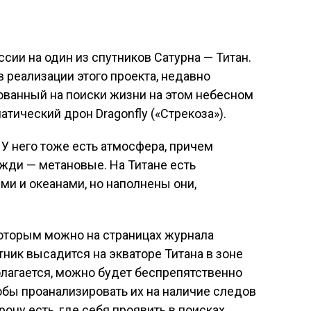
сии на один из спутников Сатурна — Титан.
 реализации этого проекта, недавно
ованный на поиски жизни на этом небесном
атический дрон Dragonfly («Стрекоза»).
 У него тоже есть атмосфера, причем
ожди — метановые. На Титане есть
ми и океанами, но наполнены они,
которым можно на страницах журнала
отник высадится на экваторе Титана в зоне
олагается, можно будет беспрепятственно
тобы проанализировать их на наличие следов
ону есть, где себя проявить в поисках