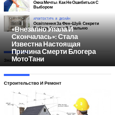
Окна Мечты: Как Не Ошибиться С
Выбором
АРХИТЕКТУРА И ДИЗАЙН
ЗНАМЕНИТОСТИ
Освітлення За Фен-Шуй: Секрети
«Внезапно Упала И
Вибору Люстри В Спальню
Скончалась»: Стала
Известна Настоящая
Причина Смерти Блогера
МотоТани
Знаменитости
Строительство И Ремонт