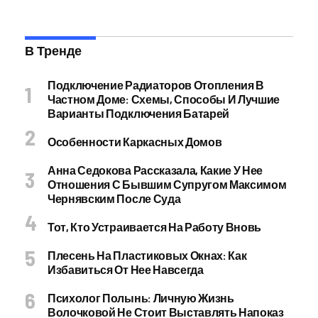
В Тренде
Подключение Радиаторов Отопления В
Частном Доме: Схемы, Способы И Лучшие
Варианты Подключения Батарей
Особенности Каркасных Домов
Анна Седокова Рассказала, Какие У Нее
Отношения С Бывшим Супругом Максимом
Чернявским После Суда
Тот, Кто Устраивается На Работу Вновь
Плесень На Пластиковых Окнах: Как
Избавиться От Нее Навсегда
Психолог Полынь: Личную Жизнь
Волочковой Не Стоит Выставлять Напоказ