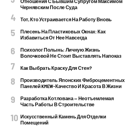
Отношения С Бывшим Супругом Максимом
Чернявским После Суда
Тот, Кто Устраивается На Работу Вновь
Плесень На Пластиковых Окнах: Как
Избавиться От Нее Навсегда
Психолог Полынь: Личную Жизнь
Волочковой Не Стоит Выставлять Напоказ
Как Выбрать Краску Для Стен?
Производитель Японских Фиброцементных
Панелей KMEW-Качество И Красота В Жизни
Разработка Котлована — Неотъемлемая
Часть Работы В Строительстве
Искусственный Камень Для Отделки
Помещений