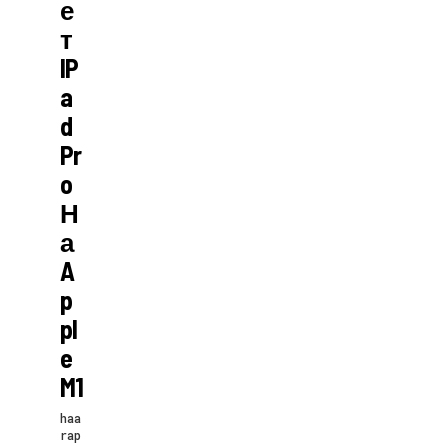
Е
Т
IP
A
D
Pr
O
Н
А
A
P
Pl
E
M1
haa
rap