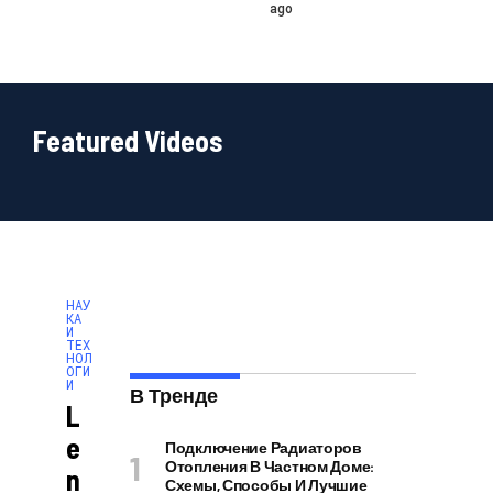
ago
Featured Videos
НАУ
КА
И
ТЕХ
НОЛ
ОГИ
И
В Тренде
L
E
Подключение Радиаторов
Отопления В Частном Доме:
N
Схемы, Способы И Лучшие