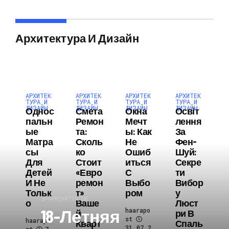
Архитектура И Дизайн
АРХИТЕК
АРХИТЕК
АРХИТЕК
АРХИТЕК
ТУРА И
ТУРА И
ТУРА И
ТУРА И
ДИЗАЙН
ДИЗАЙН
ДИЗАЙН
ДИЗАЙН
Однос
Смета
Окна
Освіт
Пальн
Ремон
Мечт
Лення
Ые
Та:
Ы: Как
За
Матра
Сколь
Не
Фен-
Сы
Ко
Ошиб
Шуй:
Для
Стоит
Иться
Секре
Детей
«евро
С
Ти
И Не
Ремон
Выбо
Вибор
Тольк
Т»
Ром
У
ЗНАМЕНИТОСТИ
О
Ваше
Люст
18-Летняя
haarapo
Й
Ри В
st
haarapo
Кварт
Спаль
31.07.2