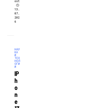
ost
13.
07.
202
6
НАУ
КА
И
ТЕХ
НОЛ
ОГИ
И
IP
H
O
N
E