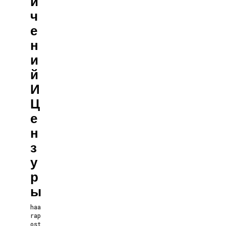
И
Ч
Е
Н
И
Й
И
Ц
Е
Н
З
У
Р
Ы
haa
rap
ost