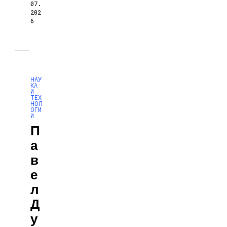
07.
202
6
НАУ
КА
И
ТЕХ
НОЛ
ОГИ
И
П
А
В
Е
Л
Д
У