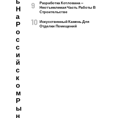
Ь
Разработка Котлована —
Н
Неотъемлемая Часть Работы В
Строительстве
А
Искусственный Камень Для
Р
Отделки Помещений
О
С
С
И
Й
С
К
О
М
Р
Ы
Н