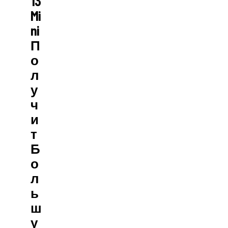
13
Mi
Ni
П
О
Л
У
Ч
И
Т
Б
О
Л
Ь
Ш
У