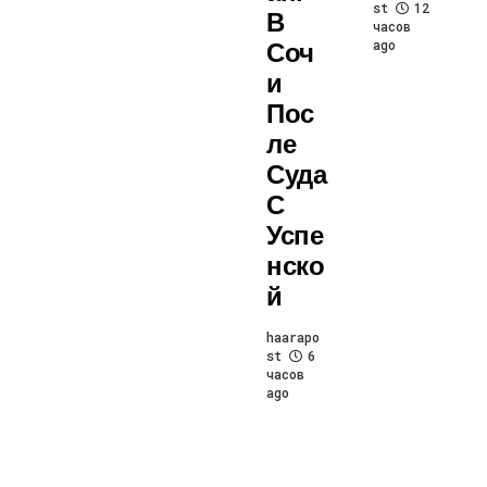
st
12
В
часов
Соч
ago
И
Пос
Ле
Суда
С
Успе
Нско
Й
haarapo
st
6
часов
ago