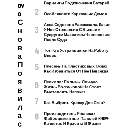
Ov
Варианты Подключения Батарей
O
Особенности Каркасных Домов
С
Анна Седокова Рассказала, Какие
Н
У Нее Отношения С Бывшим
Супругом Максимом Чернявским
О
После Суда
В
Тот, Кто Устраивается На Работу
А
Вновь
П
Плесень На Пластиковых Окнах:
О
Как Избавиться От Нее Навсегда
Я
Психолог Полынь: Личную
Жизнь Волочковой Не Стоит
В
Выставлять Напоказ
И
Как Выбрать Краску Для Стен?
Л
А
Производитель Японских
Фиброцементных Панелей KMEW-
С
Качество И Красота В Жизни