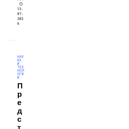
13.
07.
202
6
НАУ
КА
И
ТЕХ
НОЛ
ОГИ
И
П
Р
Е
Д
С
Т