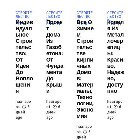
СТРОИТЕ
СТРОИТЕ
СТРОИТЕ
СТРОИТЕ
ЛЬСТВО
ЛЬСТВО
ЛЬСТВО
ЛЬСТВО
И
И
И
И
Индив
Проек
Все О
Кровл
РЕМОНТ
РЕМОНТ
РЕМОНТ
РЕМОНТ
Идуал
Т
Зимне
Я Из
Ьное
Дома
М
Метал
Строи
Из
Строи
Лочер
Тельс
Газоб
Тельс
Епиц
Тво:
Етона:
Тве
Ы:
От
От
Кирпи
Краси
Идеи
Фунда
Чных
Во,
До
Мента
Домо
Надеж
Вопло
До
В:
Но,
Щени
Крыш
Матер
Досту
Я
И
Иалы,
Пно
Техно
haarapo
haarapo
haarapo
Логии,
st
5
st
6
st
6
Эконо
дней
дней
дней
Мия
ago
ago
ago
haarapo
st
6
дней