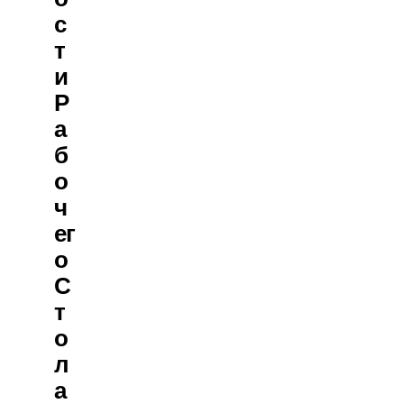
С
Т
И
Р
А
Б
О
Ч
Ег
О
С
Т
О
Л
А