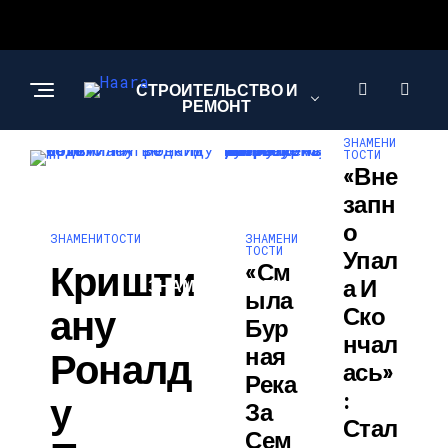
СТРОИТЕЛЬСТВО И
РЕМОНТ
ЗНАМЕНИ
ТОСТИ
«Вне
АРХИТЕКТУРА И
Запн
ДИЗАЙН
О
ЗНАМЕНИ
ЗНАМЕНИТОСТИ
ТОСТИ
Упал
Кришти
«См
А И
ЗНАМЕНИТОСТИ
Ыла
Ану
Ско
Бур
Нчал
Ная
Роналд
Ась»
Река
:
У
За
Стал
Сем