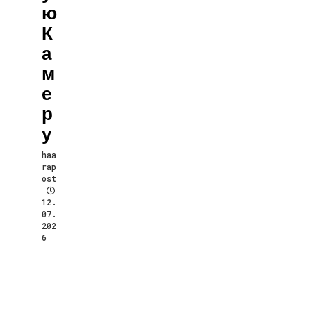
Ю
К
А
М
Е
Р
У
haa
rap
ost
12.
07.
202
6