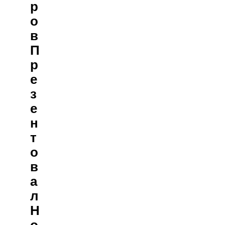
Р
О
В
П
Р
Е
З
Е
Н
Т
О
В
А
Л
Н
О