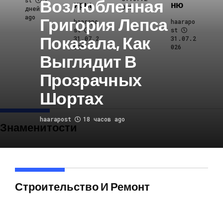
Возлюбленная
st
7
Иры
Ню
026
дней
ago
Григория Лепса
haarapo
haarapo
st
st
Показала, Как
31.07.2
31.07.2
026
026
Выглядит В
Прозрачных
Шортах
haarapost
18 часов ago
Знаменитости
Строительство И Ремонт