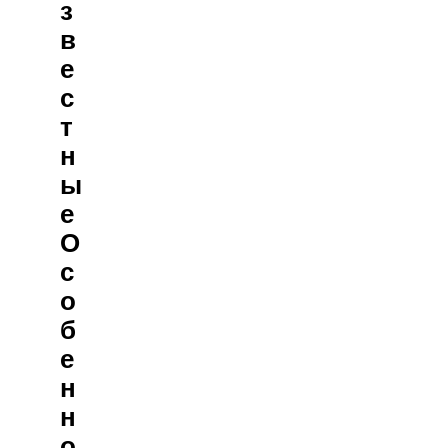
З
В
Е
С
Т
Н
Ы
Е
О
С
О
Б
Е
Н
Н
О