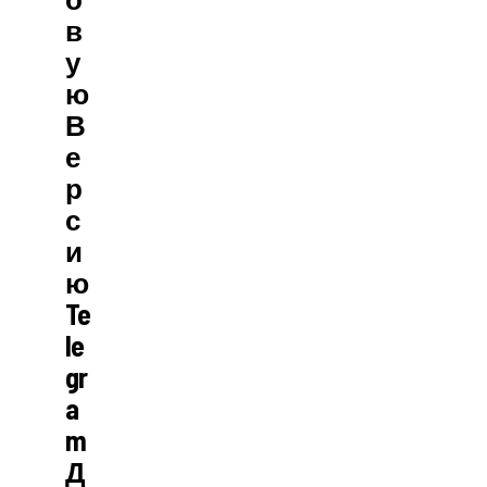
В
У
Ю
В
Е
Р
С
И
Ю
Te
Le
Gr
A
M
Д