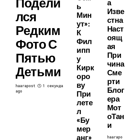
Подели
А
Ь
Изве
Лся
Мин
Стна
Ут»:
Редким
Наст
К
Оящ
Фото С
Фил
Ая
Ипп
Пятью
При
У
Чина
Кирк
Детьми
Сме
Оро
Рти
Ву
haarapost
1 секунда
Блог
ago
При
Ера
Лете
Мот
Л
ОТан
«бу
И
Мер
Анг»
haarapo