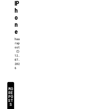
IP
H
O
N
E
haa
rap
ost
12.
07.
202
6
MO
RE
PO
ST
S