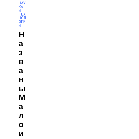
НАУ
КА
И
ТЕХ
НОЛ
ОГИ
И
Н
А
З
В
А
Н
Ы
М
А
Л
О
И