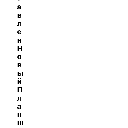
А
В
Л
Е
Н
Н
О
В
Ы
Й
П
Л
А
Н
Ш