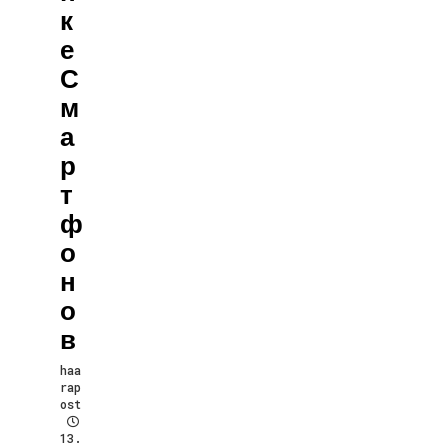
К
Е
С
М
А
Р
Т
Ф
О
Н
О
В
haa
rap
ost
13.