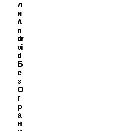
Л
Я
A
N
Dr
Oi
D
Б
Е
З
О
Г
Р
А
Н